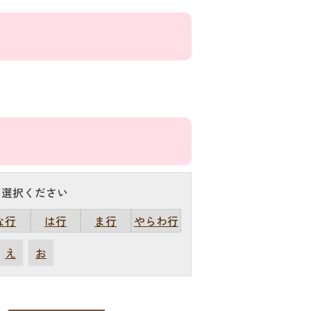
を選択ください
な行
は行
ま行
やらわ行
え
お