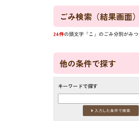
ごみ検索
（結果画面
24件
の頭文字「
こ
」の
ごみ分別
がみつ
他の条件で探す
キーワードで探す