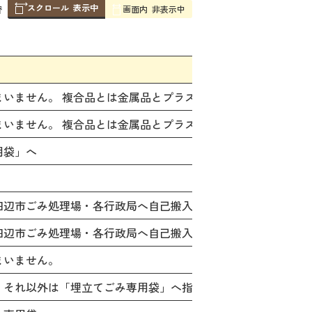
スクロール
表示中
替
画面内
非表示中
ご
まいません。 複合品とは金属品とプラスチックを合わせた品物
まいません。 複合品とは金属品とプラスチックを合わせた品物
用袋」へ
田辺市ごみ処理場・各行政局へ自己搬入されるか「特別収集」を
田辺市ごみ処理場・各行政局へ自己搬入されるか「特別収集」
まいません。
、それ以外は「埋立てごみ専用袋」へ指定袋に入らない場合は