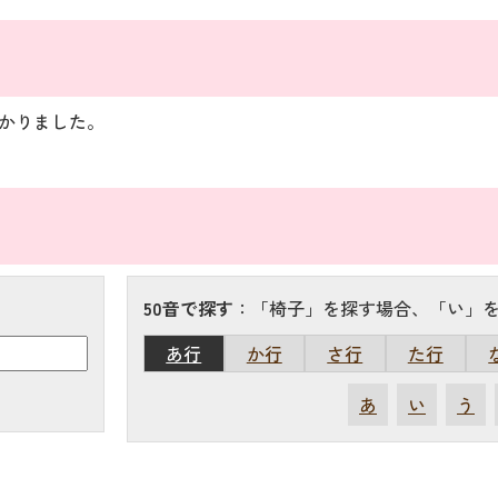
）
かりました。
50音で探す
：「椅子」を探す場合、「い」
あ行
か行
さ行
た行
あ
い
う