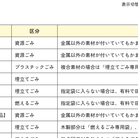
表
表示切
組
み
の
区分
資源ごみ
金属以外の素材が付いていてもか
資源ごみ
金属以外の素材が付いていてもか
プラスチックごみ
複合素材の場合は「埋立てごみ専
埋立てごみ
埋立てごみ
指定袋に入らない場合は、有料で
燃えるごみ
指定袋に入らない場合は、有料で
品】
資源ごみ
金属以外の素材が付いていてもか
埋立てごみ
木製部分は「燃えるごみ専用袋」