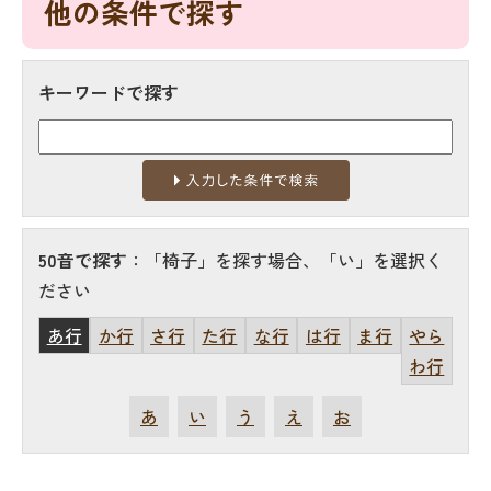
他の条件で探す
キーワードで探す
50音で探す
：「椅子」を探す場合、「い」を選択く
ださい
あ行
か行
さ行
た行
な行
は行
ま行
やら
わ行
あ
い
う
え
お