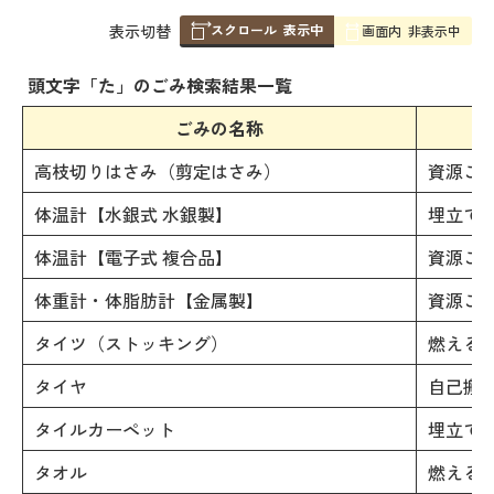
スクロール
表示中
表
表示切替
画面内
非表示中
組
み
頭文字「
た
」の
ごみ検索
結果一覧
の
ごみの名称
高枝切りはさみ（剪定はさみ）
資源ご
体温計【水銀式 水銀製】
埋立て
体温計【電子式 複合品】
資源ご
体重計・体脂肪計【金属製】
資源ご
タイツ（ストッキング）
燃える
タイヤ
自己搬
タイルカーペット
埋立て
タオル
燃える