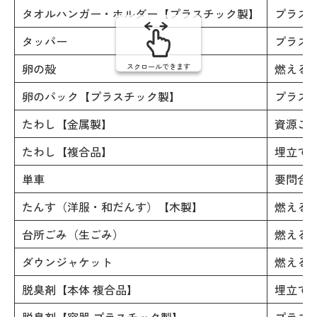
タオルハンガー・ホルダー【プラスチック製】
プラス
タッパー
プラス
卵の殻
燃える
スクロールできます
卵のパック【プラスチック製】
プラス
たわし【金属製】
資源ご
たわし【複合品】
埋立て
単車
要問合
たんす（洋服・和だんす）【木製】
燃える
台所ごみ（生ごみ）
燃える
ダウンジャケット
燃える
脱臭剤【本体 複合品】
埋立て
脱臭剤【容器 プラスチック製】
プラス