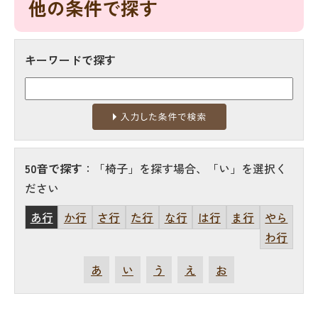
他の条件で探す
キーワードで探す
50音で探す
：「椅子」を探す場合、「い」を選択く
ださい
あ行
か行
さ行
た行
な行
は行
ま行
やら
わ行
あ
い
う
え
お