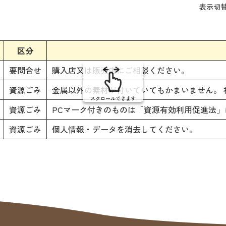
表
表示切
組
み
の
区分
要問合せ
購入店又は販売店にご相談ください。
資源ごみ
金属以外の素材が付いていてもかまいません。
スクロールできます
資源ごみ
PCマーク付きのものは「資源有効利用促進法」
資源ごみ
個人情報・データを消去してください。