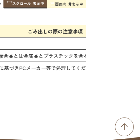
スクロール
表示中
替
画面内
非表示中
ごみ出しの際の注意事項
 複合品とは金属品とプラスチックを合わせた品物など、異なる
に基づきPCメーカー等で処理してください。