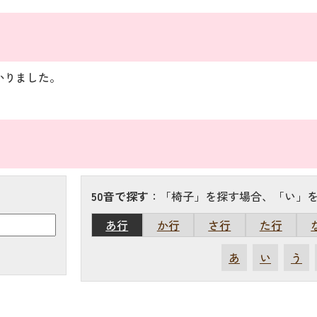
）
かりました。
50音で探す
：「椅子」を探す場合、「い」
あ行
か行
さ行
た行
あ
い
う