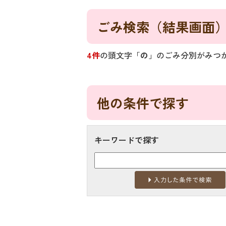
ごみ検索
（結果画面
4件
の頭文字「
の
」の
ごみ分別
がみつ
他の条件で探す
キーワードで探す