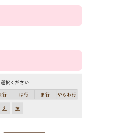
を選択ください
な行
は行
ま行
やらわ行
え
お