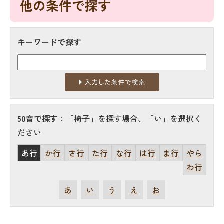
他の条件で探す
キーワードで探す
50音で探す
：「椅子」を探す場合、「い」を選択く
ださい
あ行
か行
さ行
た行
な行
は行
ま行
やら
わ行
あ
い
う
え
お