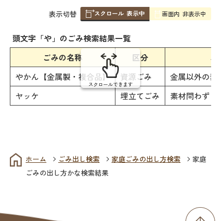
スクロール
表示中
表
表示切替
画面内
非表示中
組
み
頭文字「
や
」の
ごみ検索
結果一覧
の
ごみの名称
区分
ご
やかん【金属製・複合品】
資源ごみ
金属以外の素
スクロールできます
ヤッケ
埋立てごみ
素材問わず「
ホーム
ごみ出し検索
家庭ごみの出し方検索
家庭
ごみの出し方かな検索結果