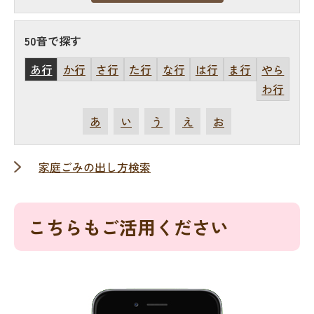
50音で探す
あ行
か行
さ行
た行
な行
は行
ま行
やら
わ行
あ
い
う
え
お
家庭ごみの出し方検索
こちらもご活用ください