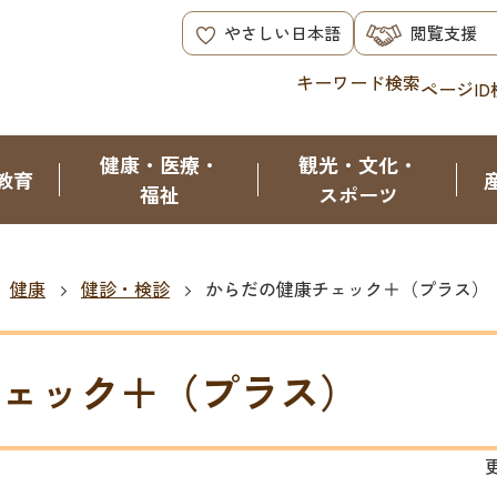
やさしい日本語
閲覧支援
キーワード検索
ページID
健康・医療・
観光・文化・
教育
福祉
スポーツ
健康
健診・検診
からだの健康チェック＋（プラス）
ェック＋（プラス）