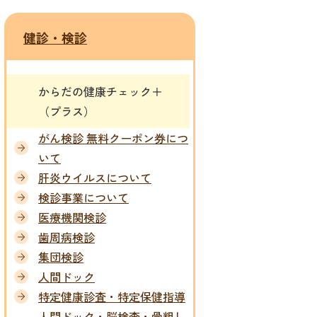
健診・検診
からだの健康チェック＋
（プラス）
がん検診 無料クーポン券につ
いて
肝炎ウイルスについて
検診事業について
医療機関検診
歯周病検診
集団検診
人間ドック
特定健康診査・特定保健指導
人間ドック・脳検査・骨粗し