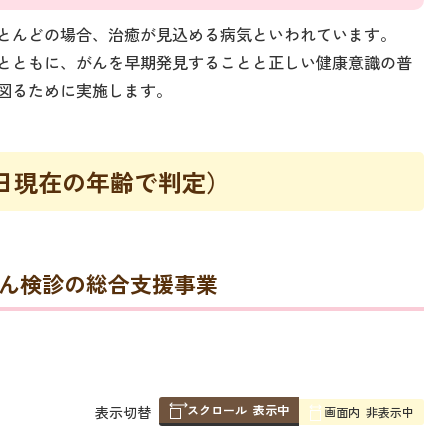
とんどの場合、治癒が見込める病気といわれています。
とともに、がんを早期発見することと正しい健康意識の普
図るために実施します。
1日現在の年齢で判定）
ん検診の総合支援事業
スクロール
表示中
表
表示切替
画面内
非表示中
組