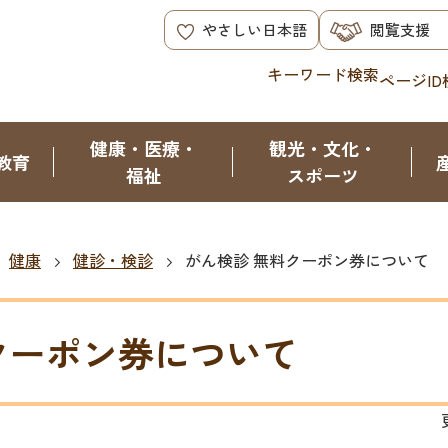
やさしい日本語
閲覧支援
キーワード検索
ページID
健康・医療・
観光・文化・
教育
福祉
スポーツ
健康
健診・検診
がん検診 無料クーポン券について
クーポン券について