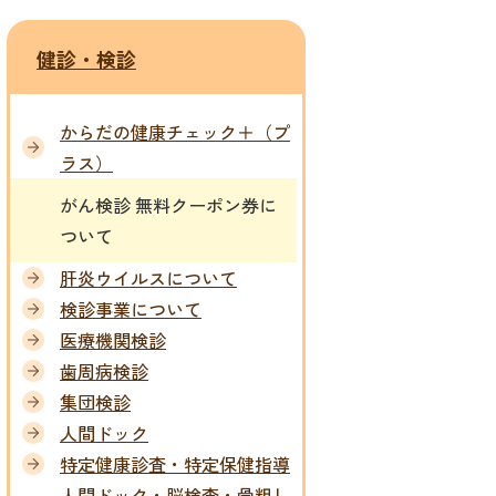
健診・検診
からだの健康チェック＋（プ
ラス）
がん検診 無料クーポン券に
ついて
肝炎ウイルスについて
検診事業について
医療機関検診
歯周病検診
集団検診
人間ドック
特定健康診査・特定保健指導
人間ドック・脳検査・骨粗し