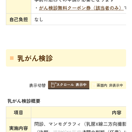
・
がん検診無料クーポン券（該当者のみ）
で
自己負担
なし
乳がん検診
スクロール
表示中
表
表示切替
画面内
非表示中
組
み
乳がん検診概要
の
項目
内容
問診、マンモグラフィ（乳房X線二方向撮影）
実施内容