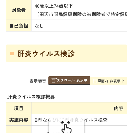
40歳以上74歳以下
対象者
（田辺市国民健康保険の被保険者で特定健康
自己負担
なし
肝炎ウイルス検診
スクロール
表示中
表
表示切替
画面内
非表示中
組
み
肝炎ウイルス検診概要
の
項目
内容
実施内容
B型ならびにC型肝炎ウイルス検査