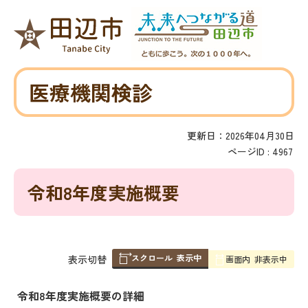
医療機関検診
更新日：2026年04月30日
ページID :
4967
令和8年度実施概要
スクロール
表示中
表
表示切替
画面内
非表示中
組
み
令和8年度実施概要の詳細