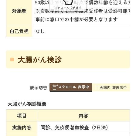
50歳以上で年度末時点で偶数年齢を迎える方
スクロールできます
対象者
※奇数年齢でも前年度未受診者は受診可能で
事前に窓口での申請が必要となります
自己負担
なし
大腸がん検診
スクロール
表示中
表
表示切替
画面内
非表示中
組
み
大腸がん検診概要
の
項目
内容
実施内容
問診、免疫便潜血検査（2日法）