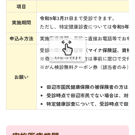
の
項目
令和9年3月31日
まで受診できます。
実施期間
ただし、特定健康診査については
令和9年1月
申込み方法
実施医療機関へ事前に直接お電話等でお申
受診の際は
保険証等（マイナ保険証、資格
※奇数年齢を迎える方は事前に窓口で交付
スクロールできます
※がん検診無料クーポン券（該当者のみ）
お願い
田辺市国民健康保険の被保険者の方は、
受診時点で田辺市民でない場合は、対象
特定健康診査について、受診時点で田辺