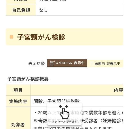
自己負担
なし
子宮頸がん検診
スクロール
表示中
表
表示切替
画面内
非表示中
組
み
子宮頸がん検診概要
の
項目
内容
実施内容
問診、子宮頸部細胞診
・20歳以上で年度末時点で偶数年齢を迎える
※奇数年齢でも前年度未受診者（妊婦健診を
スクロールできます
対象者
事前に窓口での申請が必要となります