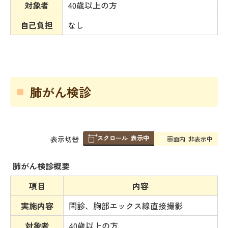
対象者
40歳以上の方
自己負担
なし
肺がん検診
スクロール
表示中
表
表示切替
画面内
非表示中
組
み
肺がん検診概要
の
項目
内容
実施内容
問診、胸部エックス線直接撮影
対象者
40歳以上の方