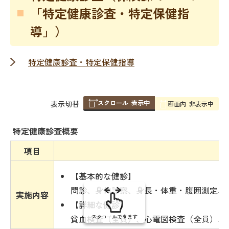
「特定健康診査・特定保健指
導」）
特定健康診査・特定保健指導
スクロール
表示中
表
表示切替
画面内
非表示中
組
み
特定健康診査概要
の
項目
【基本的な健診】
問診、身体診察、身長・体重・腹囲測定、
実施内容
【詳細な健診】
スクロールできます
貧血検査（全員）、心電図検査（全員）、