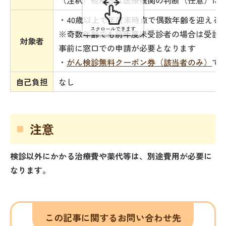
（注釈）視触診は医療機関の判断（任意）に
・40歳以上で年度末時点で偶数年齢を迎える
スクロールできます
※奇数年齢でも前年度未受診者の場合は受診
対象者
事前に窓口での申請が必要となります
・
がん検診無料クーポン券（該当者のみ）
で
自己負担
なし
注意
検診以外にかかる治療費や薬代等は、別途費用が必要に
なります。
この記事に関するお問い合わせ先