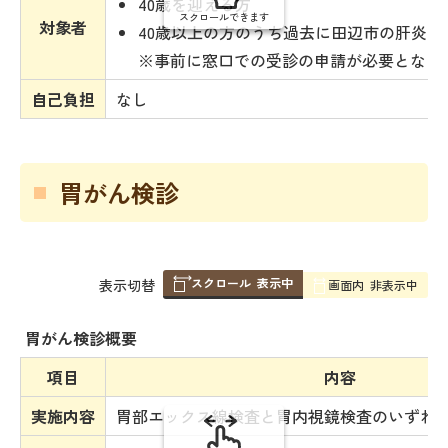
40歳を迎える方
スクロールできます
対象者
40歳以上の方のうち過去に田辺市の肝炎
※事前に窓口での受診の申請が必要となり
自己負担
なし
胃がん検診
スクロール
表示中
表
表示切替
画面内
非表示中
組
み
胃がん検診概要
の
項目
内容
実施内容
胃部エックス線検査と胃内視鏡検査のいずれ