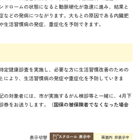
ンドロームの状態になると動脈硬化が急速に進み、結果と
症などの発病につながります。大もとの原因である内臓肥
や生活習慣病の発症、重症化を予防できます。
特定健康診査を実施し、必要な方に生活習慣改善のための
とにより、生活習慣病の発症や重症化を予防していきま
記の対象者には、市が実施するがん検診等と一緒に、4月下
診券をお送りします。
（国保の被保険者でなくなった場合
スクロール
表示中
表
表示切替
画面内
非表示中