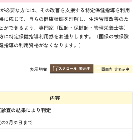
が必要な方には、その改善を支援する特定保健指導を利用
果に応じて、自らの健康状態を理解し、生活習慣改善のた
とができるよう、専門家（医師・保健師・管理栄養士等）
方に特定保健指導利用券をお送りします。（国保の被保険
健指導の利用資格がなくなります。）
スクロール
表示中
表
表示切替
画面内
非表示中
組
み
の
内容
康診査の結果により判定
の3月31日まで