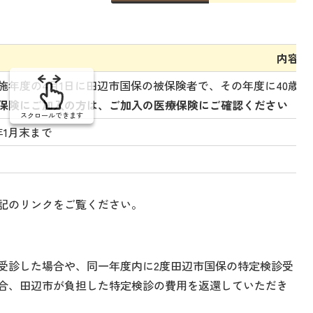
組
み
の
内容
施年度の4月1日に田辺市国保の被保険者で、その年度に40歳か
保険にご加入の方は、ご加入の医療保険にご確認ください
スクロールできます
年1月末まで
記のリンクをご覧ください。
受診した場合や、同一年度内に2度田辺市国保の特定検診受
合、田辺市が負担した特定検診の費用を返還していただき