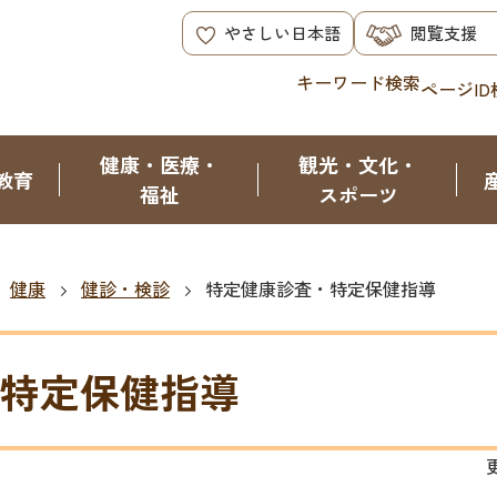
やさしい日本語
閲覧支援
キーワード検索
ページID
健康・医療・
観光・文化・
教育
福祉
スポーツ
健康
健診・検診
特定健康診査・特定保健指導
特定保健指導