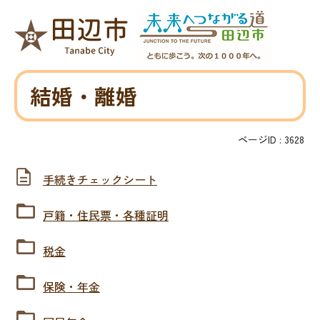
結婚・離婚
ページID :
3628
手続きチェックシート
戸籍・住民票・各種証明
税金
保険・年金