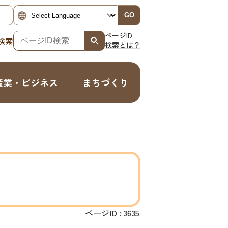
GO
ページID
検索
検索とは？
産業・ビジネス
まちづくり
ページID :
3635