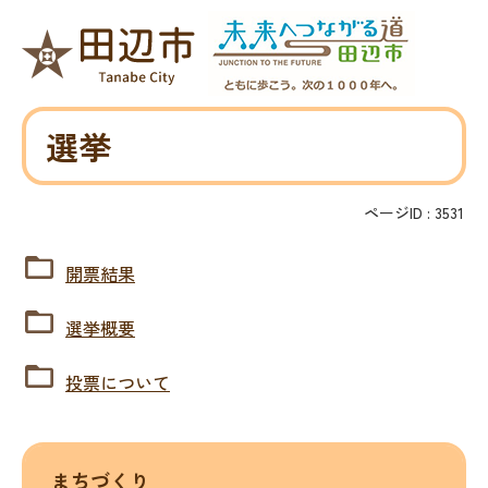
選挙
ページID :
3531
開票結果
選挙概要
投票について
まちづくり