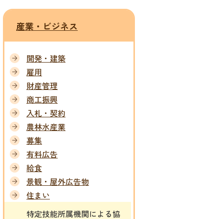
産業・ビジネス
開発・建築
雇用
財産管理
商工振興
入札・契約
農林水産業
募集
有料広告
給食
景観・屋外広告物
住まい
特定技能所属機関による協