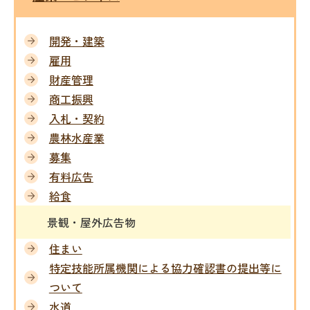
開発・建築
雇用
財産管理
商工振興
入札・契約
農林水産業
募集
有料広告
給食
景観・屋外広告物
住まい
特定技能所属機関による協力確認書の提出等に
ついて
水道