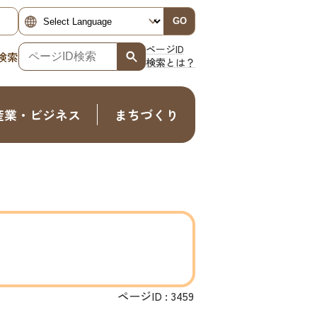
GO
ページID
検索
検索とは？
産業・ビジネス
まちづくり
ページID :
3459