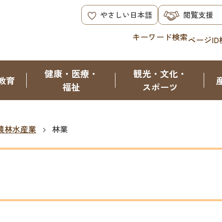
やさしい日本語
閲覧支援
キーワード検索
ページID
健康・医療・
観光・文化・
教育
福祉
スポーツ
農林水産業
林業