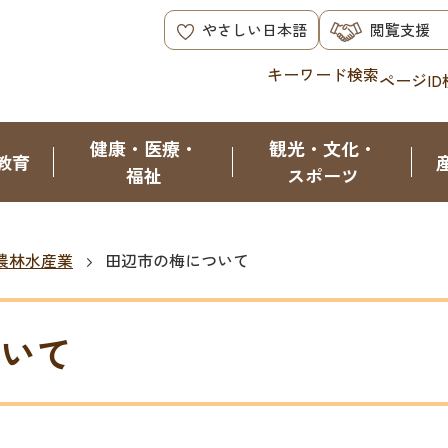
やさしい日本語
閲覧支援
キーワード検索
ページID
健康・医療・
観光・文化・
教育
福祉
スポーツ
農林水産業
田辺市の梅について
いて