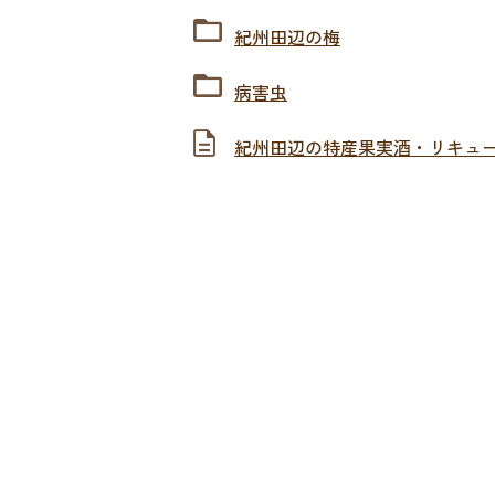
紀州田辺の梅
病害虫
紀州田辺の特産果実酒・リキュ