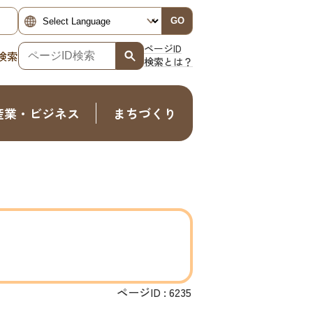
GO
ページID
検索
検索とは？
産業・ビジネス
まちづくり
ページID :
6235