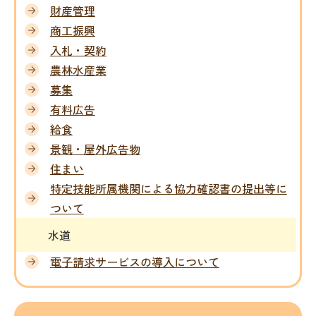
財産管理
商工振興
入札・契約
農林水産業
募集
有料広告
給食
景観・屋外広告物
住まい
特定技能所属機関による協力確認書の提出等に
ついて
水道
電子請求サービスの導入について