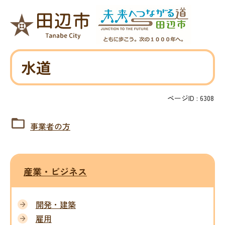
水道
ページID :
6308
事業者の方
産業・ビジネス
開発・建築
雇用