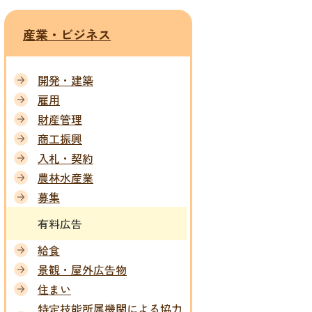
産業・ビジネス
開発・建築
雇用
財産管理
商工振興
入札・契約
農林水産業
募集
有料広告
給食
景観・屋外広告物
住まい
特定技能所属機関による協力