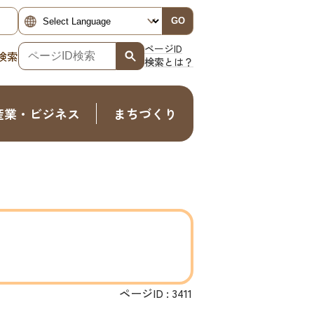
GO
ページID
検索
検索とは？
産業・ビジネス
まちづくり
ページID :
3411