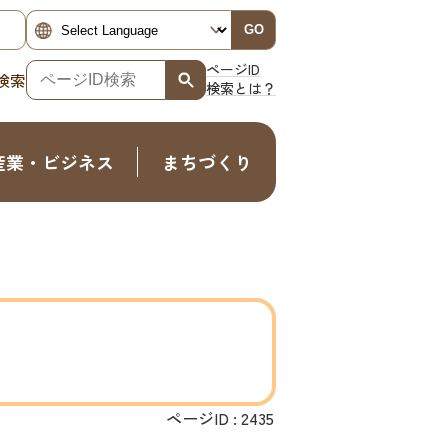
GO
ページID
検索
検索とは？
産業・ビジネス
まちづくり
ページID :
2435