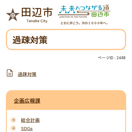
過疎対策
ページID :
2488
過疎対策
企画広報課
総合計画
SDGs