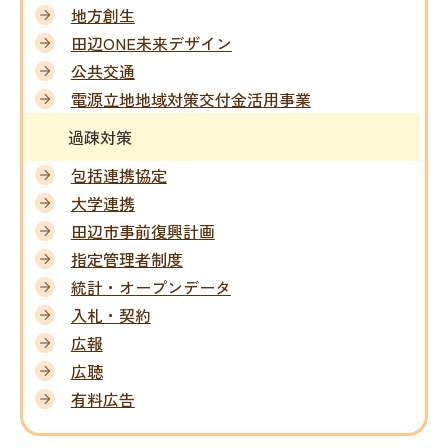
地方創生
田辺ONE未来デザイン
公共交通
電源立地地域対策交付金活用事業
過疎対策
包括連携協定
大学連携
田辺市事前復興計画
指定管理者制度
統計・オープンデータ
入札・契約
広報
広聴
有料広告