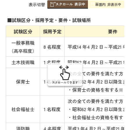
スクロール
表示中
表
表示切替
画面内
非表示中
組
み
■試験区分・採用予定・要件・試験場所
の
試験区分
採用予定
要件
一般事務職
8 名程度
平成14 年4 月2 日～平成21 年
（高卒程度）
土木技術職
1 名程度
昭和62 年4 月2 日～平成21 年
次の全ての要件を満たす方
保育士
1 名程度
・昭和62 年4 月2 日以降生ま
スクロールできます
・保育士の資格を有する※
次の全ての要件を満たす方
社会福祉士
1 名程度
・昭和62 年4 月2 日以降生ま
・社会福祉士の資格を有する
消防職
4 名程度
平成3 年4 月2 日～平成21 年4