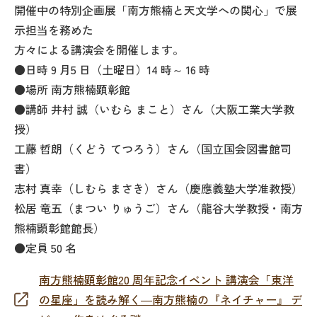
開催中の特別企画展「南方熊楠と天文学への関心」で展
示担当を務めた
方々による講演会を開催します。
●日時 9 月5 日（土曜日）14 時～ 16 時
●場所 南方熊楠顕彰館
●講師 井村 誠（いむら まこと）さん（大阪工業大学教
授）
工藤 哲朗（くどう てつろう）さん（国立国会図書館司
書）
志村 真幸（しむら まさき）さん（慶應義塾大学准教授）
松居 竜五（まつい りゅうご）さん（龍谷大学教授・南方
熊楠顕彰館館長）
●定員 50 名
南方熊楠顕彰館20 周年記念イベント 講演会「東洋
の星座」を読み解く―南方熊楠の『ネイチャー』 デ