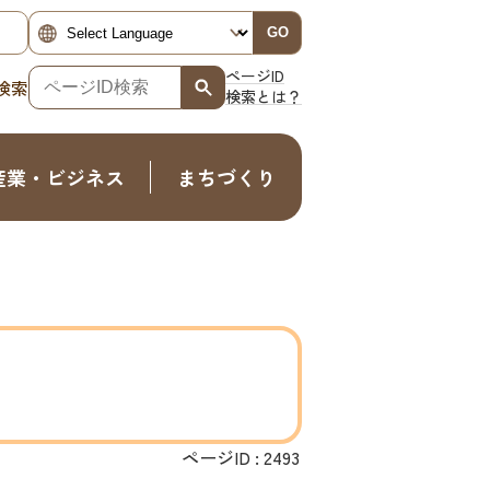
GO
ページID
検索
検索とは？
産業・ビジネス
まちづくり
ページID :
2493