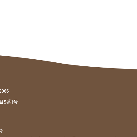
066
目5番1号
分