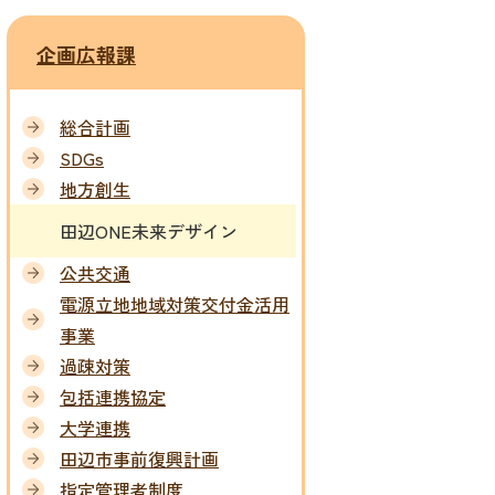
企画広報課
総合計画
SDGs
地方創生
田辺ONE未来デザイン
公共交通
電源立地地域対策交付金活用
事業
過疎対策
包括連携協定
大学連携
田辺市事前復興計画
指定管理者制度