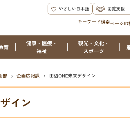
やさしい日本語
閲覧支援
キーワード検索
ページID
健康・医療・
観光・文化・
教育
福祉
スポーツ
画部
企画広報課
田辺ONE未来デザイン
デザイン