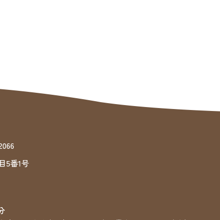
066
目5番1号
分