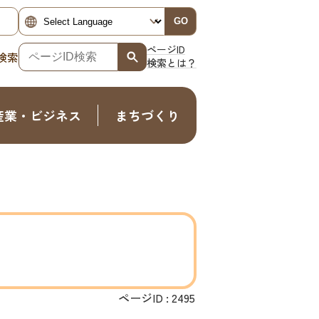
GO
ページID
検索
検索とは？
産業・ビジネス
まちづくり
ページID :
2495