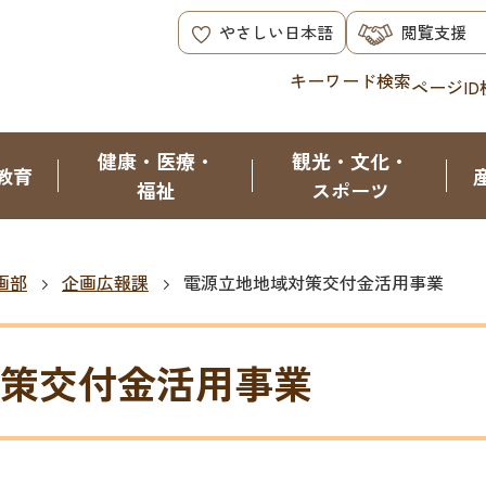
やさしい日本語
閲覧支援
キーワード検索
ページID
健康・医療・
観光・文化・
教育
福祉
スポーツ
画部
企画広報課
電源立地地域対策交付金活用事業
策交付金活用事業