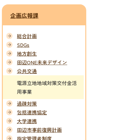
企画広報課
総合計画
SDGs
地方創生
田辺ONE未来デザイン
公共交通
電源立地地域対策交付金活
用事業
過疎対策
包括連携協定
大学連携
田辺市事前復興計画
指定管理者制度