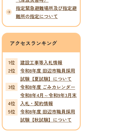
指定緊急避難場所及び指定避
難所の指定について
アクセスランキング
建設工事等入札情報
令和8年度 田辺市職員採用
試験【夏試験】について
令和8年度 ごみカレンダー
令和8年4月～令和9年3月末
入札・契約情報
令和8年度 田辺市職員採用
試験【秋試験】について
災害の種別
災害の種別
災害の種別
災害の種別
高潮
地震
津波
大規模な火事