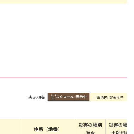
スクロール
表示中
表
表示切替
画面内
非表示中
組
み
の
災害の種別
災害の種別
住所（地番）
洪水
土砂災害