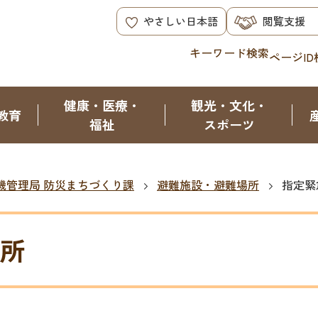
やさしい日本語
閲覧支援
キーワード検索
ページID
健康・医療・
観光・文化・
教育
福祉
スポーツ
機管理局 防災まちづくり課
避難施設・避難場所
指定緊
所