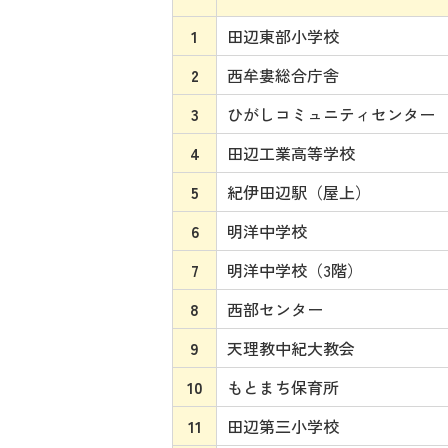
1
田辺東部小学校
2
西牟婁総合庁舎
3
ひがしコミュニティセンター
4
田辺工業高等学校
5
紀伊田辺駅（屋上）
6
明洋中学校
7
明洋中学校（3階）
8
西部センター
9
天理教中紀大教会
10
もとまち保育所
11
田辺第三小学校