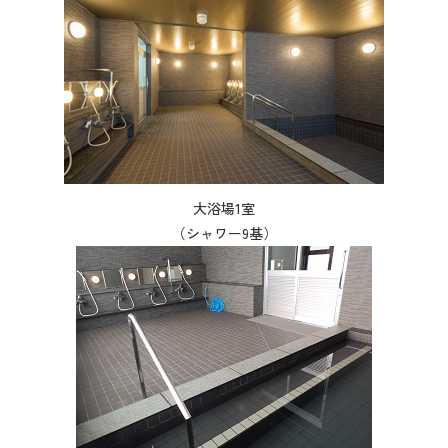
大浴場1室
（シャワー9基）