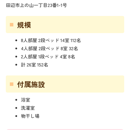
田辺市上の山一丁目23番1-1号
規模
8人部屋 2段ベッド 14室 112名
4人部屋 2段ベッド 8室 32名
2人部屋 1段ベッド 4室 8名
計 26室 152名
付属施設
浴室
洗濯室
物干し場