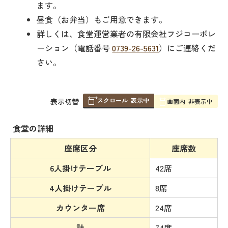
ます。
昼食（お弁当）もご用意できます。
詳しくは、食堂運営業者の有限会社フジコーポレ
ーション（電話番号
0739-26-5631
）にご連絡くだ
さい。
スクロール
表示中
表
表示切替
画面内
非表示中
組
み
食堂の詳細
の
座席区分
座席数
6人掛けテーブル
42席
4人掛けテーブル
8席
カウンター席
24席
計
74席