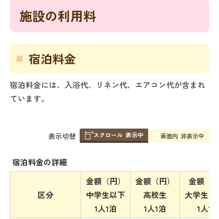
施設の利用料
宿泊料金
宿泊料金には、入浴代、リネン代、エアコン代が含まれ
ています。
スクロール
表示中
表
表示切替
画面内
非表示中
組
み
宿泊料金の詳細
の
金額（円）
金額（円）
金額（
区分
中学生以下
高校生
大学生・
1人1泊
1人1泊
1人1