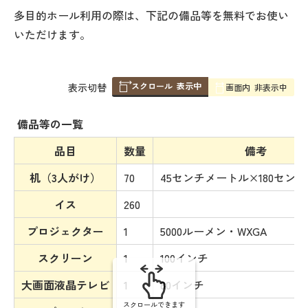
多目的ホール利用の際は、下記の備品等を無料でお使い
いただけます。
スクロール
表示中
表
表示切替
画面内
非表示中
組
み
備品等の一覧
の
品目
数量
備考
机（3人がけ）
70
45センチメートル×180セン
イス
260
プロジェクター
1
5000ルーメン・WXGA
スクリーン
1
100インチ
大画面液晶テレビ
1
80インチ
スクロールできます