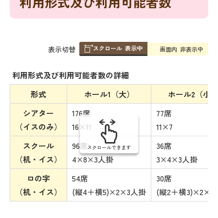
利用形式及び利用可能者数
スクロール
表示中
表
表示切替
画面内
非表示中
組
み
利用形式及び利用可能者数の詳細
の
形式
ホール1（大）
ホール2（小
シアター
176席
77席
（イスのみ）
16×11
11×7
スクール
96席
36席
スクロールできます
（机・イス）
4×8×3人掛
3×4×3人掛
ロの字
54席
30席
（机・イス）
(縦4＋横5)×2×3人掛
(縦2＋横3)×2×