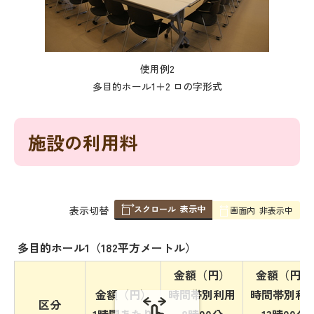
使用例2
多目的ホール1＋2 ロの字形式
施設の利用料
スクロール
表示中
表
表示切替
画面内
非表示中
組
み
多目的ホール1（182平方メートル）
の
金額（円）
金額（円）
金額（円）
時間帯別利用
時間帯別利
区分