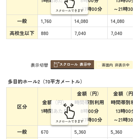
1時間あたり
8時00分
13時00分
～17時00分
～21時30分
スクロールできます
一般
1,760
14,080
14,080
高校生以下
880
7,040
7,040
スクロール
表示中
表
表示切替
画面内
非表示中
組
み
多目的ホール2（70平方メートル）
の
金額（円）
金額（円）
金額（円）
時間帯別利用
時間帯別利
区分
1時間あたり
8時00分
13時00分
～17時00分
～21時30分
スクロールできます
一般
670
5,360
5,360