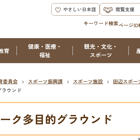
やさしい日本語
閲覧支援
キーワード検索
ページID
健康・医療・
観光・文化・
教育
福祉
スポーツ
育委員会
スポーツ振興課
スポーツ施設
田辺スポー
グラウンド
ーク多目的グラウンド