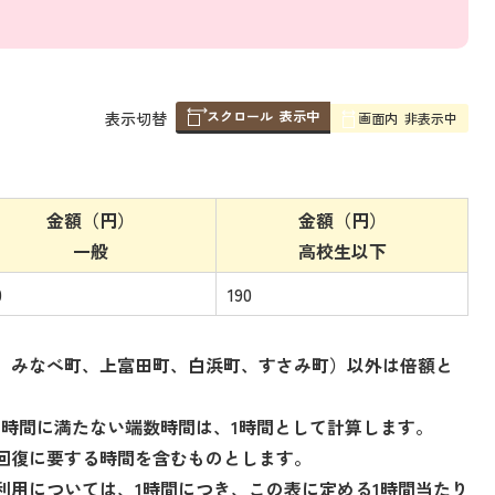
スクロール
表示中
表
表示切替
画面内
非表示中
組
み
の
金額（円）
金額（円）
一般
高校生以下
0
190
、みなべ町、上富田町、白浜町、すさみ町）以外は倍額と
1時間に満たない端数時間は、1時間として計算します。
回復に要する時間を含むものとします。
利用については、1時間につき、この表に定める1時間当たり