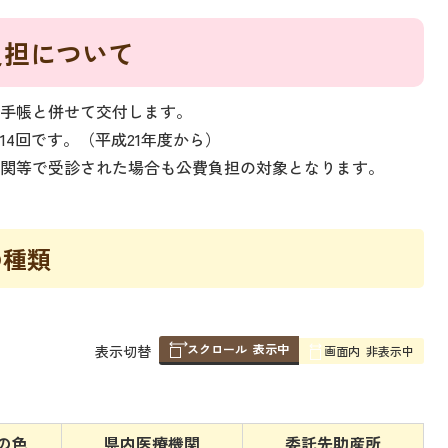
負担について
康手帳と併せて交付します。
4回です。（平成21年度から）
機関等で受診された場合も公費負担の対象となります。
の種類
スクロール
表示中
表
表示切替
画面内
非表示中
組
み
の
の色
県内医療機関
委託先助産所