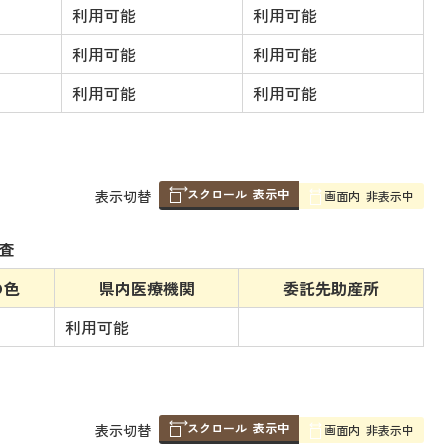
利用可能
利用可能
利用可能
利用可能
利用可能
利用可能
スクロール
表示中
表
表示切替
画面内
非表示中
組
み
査
の
の色
県内医療機関
委託先助産所
利用可能
スクロール
表示中
表
表示切替
画面内
非表示中