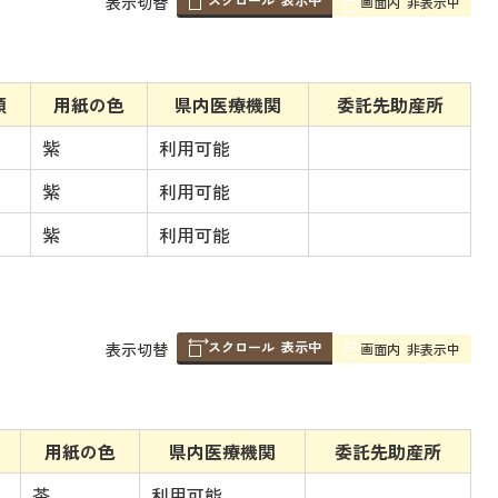
表
表示切替
画面内
非表示中
組
み
の
額
用紙の色
県内医療機関
委託先助産所
紫
利用可能
紫
利用可能
紫
利用可能
スクロール
表示中
表
表示切替
画面内
非表示中
組
み
の
用紙の色
県内医療機関
委託先助産所
茶
利用可能