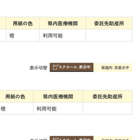
組
み
の
用紙の色
県内医療機関
委託先助産所
橙
利用可能
スクロール
表示中
表
表示切替
画面内
非表示中
組
み
の
用紙の色
県内医療機関
委託先助産所
橙
利用可能
スクロール
表示中