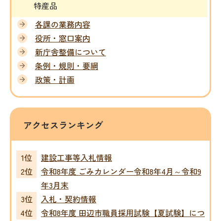
特産品
各課の業務内容
役所・窓口案内
新庁舎整備について
条例・規則・要綱
政策・計画
アクセスランキング
建設工事等入札情報
令和8年度 ごみカレンダー令和8年4月～令和9
年3月末
入札・契約情報
令和8年度 田辺市職員採用試験【夏試験】につ