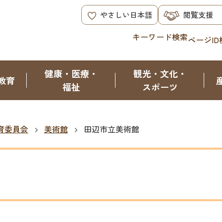
やさしい日本語
閲覧支援
キーワード検索
ページID
健康・医療・
観光・文化・
教育
福祉
スポーツ
育委員会
美術館
田辺市立美術館