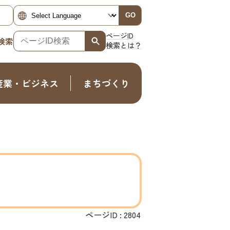
GO
ページID
検索
検索とは？
産業・ビジネス
まちづくり
ページID :
2804