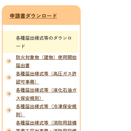
申請書ダウンロード
各種届出様式等のダウンロ
ード
防火対象物（建物）使用開始
届出書
各種届出様式等（高圧ガス許
認可事務）
各種届出様式等（液化石油ガ
ス保安規則）
各種届出様式等（冷凍保安規
則）
各種届出様­式等（消防用設備
等着工届出事務・消防用設備