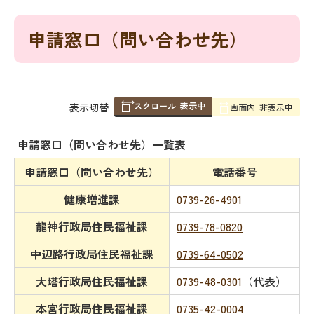
申請窓口（問い合わせ先）
スクロール
表示中
表
表示切替
画面内
非表示中
組
み
申請窓口（問い合わせ先）一覧表
の
申請窓口（問い合わせ先）
電話番号
健康増進課
0739-26-4901
龍神行政局住民福祉課
0739-78-0820
中辺路行政局住民福祉課
0739-64-0502
大塔行政局住民福祉課
0739-48-0301
（代表）
本宮行政局住民福祉課
0735-42-0004