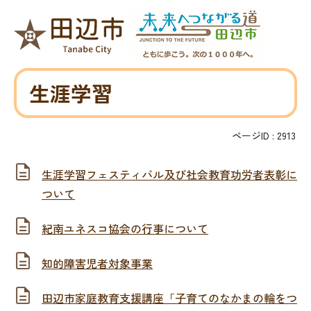
生涯学習
ページID :
2913
生涯学習フェスティバル及び社会教育功労者表彰に
ついて
紀南ユネスコ協会の行事について
知的障害児者対象事業
田辺市家庭教育支援講座「子育てのなかまの輪をつ