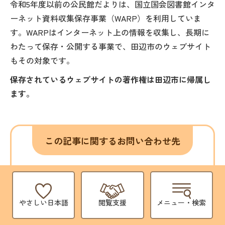
令和5年度以前の公民館だよりは、国立国会図書館インタ
ーネット資料収集保存事業（WARP）を利用していま
す。WARPはインターネット上の情報を収集し、長期に
わたって保存・公開する事業で、田辺市のウェブサイト
もその対象です。
保存されているウェブサイトの著作権は田辺市に帰属し
ます。
この記事に関するお問い合わせ先
生涯学習課
〒646-8545 和歌山県田辺市東山一丁目5番1号
本庁舎5階
やさしい日本語
閲覧支援
メニュー・検索
電話番号：
0739-26-4908